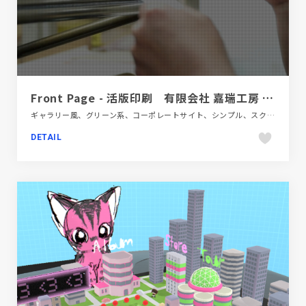
Front Page - 活版印刷 有限会社 嘉瑞工房 - The Kazui Press-
ギャラリー風、グリーン系、コーポレートサイト、シンプル、スクロールエフェクト、デザイン・アート・音楽・文芸、ブラック系 、ホワイト系、モーション多め、動画が流れる、大きめ写真
DETAIL