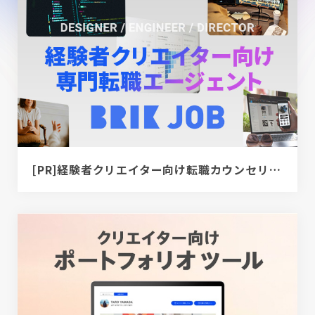
[PR]経験者クリエイター向け転職カウンセリング｜デザイナー / ディレクター / エンジニア