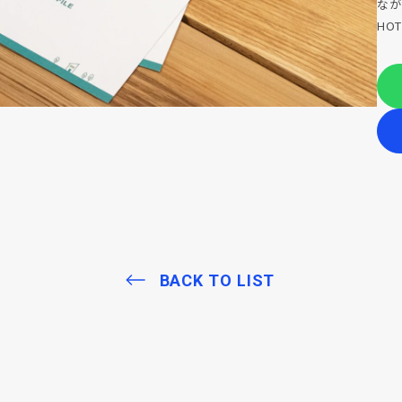
なが
HO
BACK TO LIST