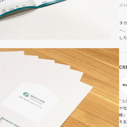
2024
タ
ー
し
CR
"コ
や社
緒」
を生