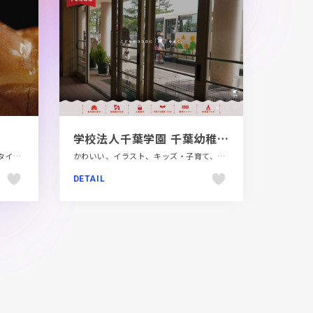
学校法人千葉学園 千葉幼稚園｜青森県八戸市
エレガント、コーポレートサイト、タイポグラフィー、ベージュ・ゴールド系、動画が流れる、飲食店・グルメ・ウェディング
かわいい、イラスト、キッズ・子育て、シンプル、ナチュラル、ホワイト系、レッド系、大きめ写真、教育・学校、施設・店舗サイト
DETAIL