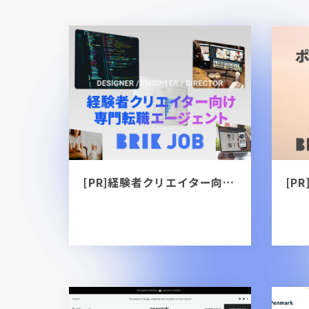
[PR]経験者クリエイター向け転職カウンセリング｜デザイナー / ディレクター / エンジニア