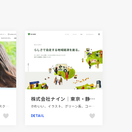
株式会社ナイン｜東京・静岡のまちづくり&デザイン会社
エレガント、コーポレートサイト、スクロールエフェクト、タイポグラフィー、パープル系、ファッション・ビューティー、ブルー系、ホワイト系、モーション多め、大きめ写真
かわいい、イラスト、グリーン系、コーポレートサイト、サービス紹介、シンプル、スタイリッシュ、デザイン・アート・音楽・文芸、ナチュラル、フラットデザイン、ブランド・サービスサイト、ホワイト系、ポップ、地域・団体・活動
DETAIL