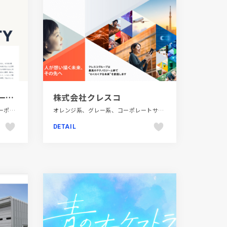
株式会社グッドライフ | 一歩先のオフィスをご提案します
株式会社クレスコ
インテリア・家具・雑貨・家電、コーポレートサイト、シンプル、スクロールエフェクト、ナチュラル、ブルー系、ベージュ・ゴールド系、ホワイト系、ポップ、モーション多め、大きめ写真、金融・法律・人材・専門職
オレンジ系、グレー系、コーポレートサイト、シンプル、スクロールエフェクト、スタイリッシュ、テクノロジー・サイエンス、ホワイト系、モーション多め、大きめ写真
DETAIL