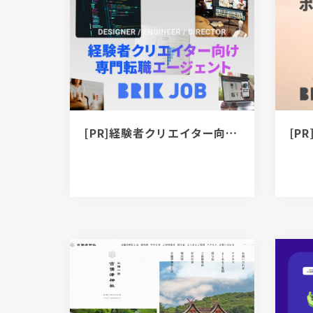
[PR]経験者クリエイター向け転職カウンセリング｜デザイナー / ディレクター / エンジニア