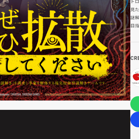
ト
見
謎
目
CR