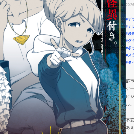
2026
#デ
#テ
#映
#グ
#ポ
#ス
#ダ
都
ゲ
ビ
ル
不
あ