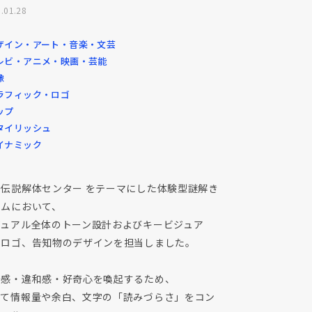
.01.28
ザイン・アート・音楽・文芸
レビ・アニメ・映画・芸能
像
ラフィック・ロゴ
ップ
タイリッシュ
イナミック
市伝説解体センター をテーマにした体験型謎解き
ームにおいて、
ジュアル全体のトーン設計およびキービジュア
、ロゴ、告知物のデザインを担当しました。
安感・違和感・好奇心を喚起するため、
えて情報量や余白、文字の「読みづらさ」をコン