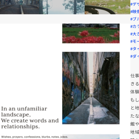
#デ
#映
#ブ
#カ
#大
#モ
#タ
#ダ
仕
き
体
もし
と地
た
館
地