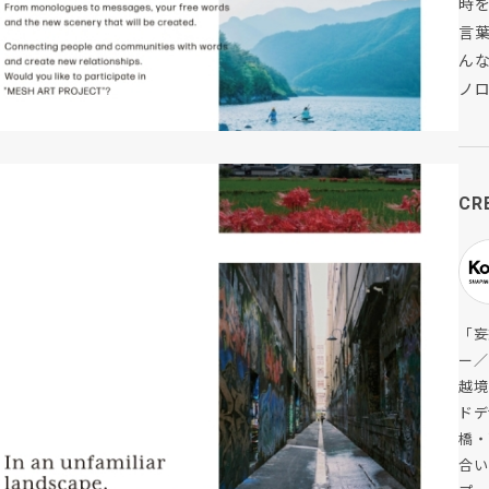
時
言
ん
ノ
CR
「妄
ー／
越境
ドデ
橋・
合い