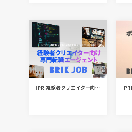
[PR]経験者クリエイター向け転職カウンセリング｜デザイナー / ディレクター / エンジニア