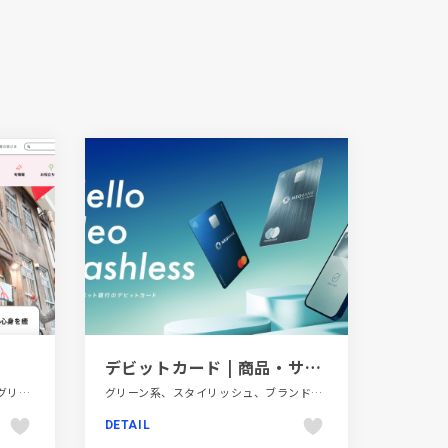
デビットカード | 商品・サービス | NEOBANK 住信SBIネット銀行
かわいい、イエロー系、イラスト、グリーン系、ピンク系、ポップ、メディアサイト、モーション多め、商業施設・レジャー、多言語対応、大きめ写真、旅行・ホテル・観光、第一次産業・SDGs・地方創生、飲食店・グルメ・ウェディング
グリーン系、スタイリッシュ、ブランド・サービスサイト、ブルー系、商品紹介、大きめ写真、金融・法律・人材・専門職
DETAIL