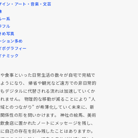
ザイン・アート・音楽・文芸
像
ルー系
ラフル
きめ写真
ーション多め
イポグラフィー
イナミック
事や食事といった日常生活の数々が自宅で完結で
るようになり、 帰省や観光など遠方での非日常的
験もデジタルに代替される流れは加速していくか
れません。 物理的な移動が減ることにより “人
域とのつながり” が希薄化していく未来に、新
な関係性の形を問いかけます。 神社の絵馬、美術
や飲食店に置かれたノートにメッセージを残し、
域に自己の存在を刻み残したことはありますか。