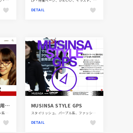
エレガント、カラフル、グラフィック・ロゴ、シンプル、フラットデザイン、単色・モノクロ、飲料・食品
LP・特集ページ、かわいい、イラスト、ナチュラル、ホワイト系、第一次産業・SDGs・地方創生
DETAIL
JINS（ジンズ）の子ども用メガネ | JINS - 眼鏡（メガネ・めがね）
MUSINSA STYLE GPS
カラフル、キッズ・子育て、グリーン系、シンプル、ファッション・ビューティー、ブランド・サービスサイト、ホワイト系、レッド系、大きめ写真
スタイリッシュ、パープル系、ファッション・ビューティー、ブランド・サービスサイト、ポップ、大きめ写真
DETAIL