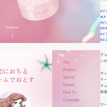
#フ
#L
#ピ
#か
#イ
#エ
デュ
ン
デ
ケ
チ
用
マ