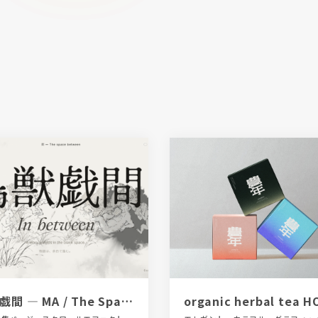
鳥獣戯間 — MA / The Space Between