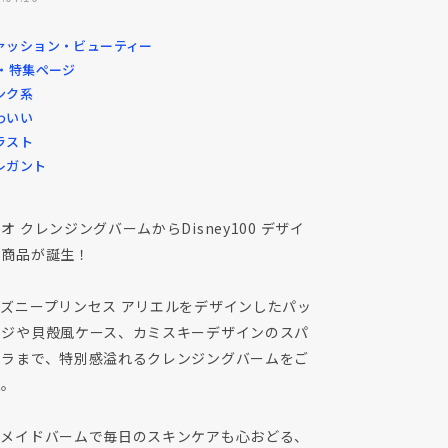
ァッション・ビューティー
P・特集ページ
ンク系
わいい
ラスト
レガント
オ クレンジングバームからDisney100 デザイ
の商品が誕生！
ィズニープリンセス アリエルをデザインしたパッ
ージや貝殻風ケース、カミスキーデザインのスパ
ュラまで、特別感溢れるクレンジングバームをご
意。
ーメイドバームで毎日のスキンケアも心おどる、