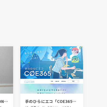
organic herbal tea HONEN
手のひらにエコ「COE365（コエサンロクゴ）」｜毎日使う文房具からECO（エコ）なことはじめていこう。｜プラス株式会社ステーショナリーカンパニー（PLUS-Stationery）