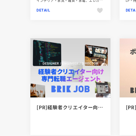
インテリア・家具・雑貨・家電、エレガント、ギャラリー風、コーポレートサイト、シンプル、スタイリッシュ、タイポグラフィー、ベージュ・ゴールド系、大きめ写真、海外サイト
DETAIL
DETA
[PR]経験者クリエイター向け転職カウンセリング｜デザイナー / ディレクター / エンジニア