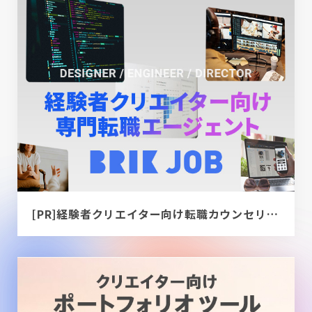
[PR]経験者クリエイター向け転職カウンセリング｜デザイナー / ディレクター / エンジニア