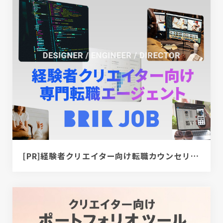
[PR]経験者クリエイター向け転職カウンセリング｜デザイナー / ディレクター / エンジニア