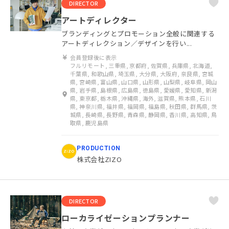
DIRECTOR
アートディレクター
ブランディングとプロモーション全般に関連する
アートディレクション／デザインを行い...
会員登録後に表示
フルリモート, 三重県, 京都府, 佐賀県, 兵庫県, 北海道,
千葉県, 和歌山県, 埼玉県, 大分県, 大阪府, 奈良県, 宮城
県, 宮崎県, 富山県, 山口県, 山形県, 山梨県, 岐阜県, 岡山
県, 岩手県, 島根県, 広島県, 徳島県, 愛媛県, 愛知県, 新潟
県, 東京都, 栃木県, 沖縄県, 海外, 滋賀県, 熊本県, 石川
県, 神奈川県, 福井県, 福岡県, 福島県, 秋田県, 群馬県, 茨
城県, 長崎県, 長野県, 青森県, 静岡県, 香川県, 高知県, 鳥
取県, 鹿児島県
PRODUCTION
株式会社ZIZO
DIRECTOR
ローカライゼーションプランナー