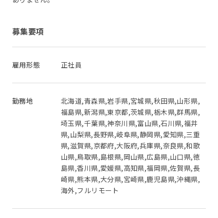
募集要項
雇用形態
正社員
勤務地
北海道,青森県,岩手県,宮城県,秋田県,山形県,
福島県,新潟県,東京都,茨城県,栃木県,群馬県,
埼玉県,千葉県,神奈川県,富山県,石川県,福井
県,山梨県,長野県,岐阜県,静岡県,愛知県,三重
県,滋賀県,京都府,大阪府,兵庫県,奈良県,和歌
山県,鳥取県,島根県,岡山県,広島県,山口県,徳
島県,香川県,愛媛県,高知県,福岡県,佐賀県,長
崎県,熊本県,大分県,宮崎県,鹿児島県,沖縄県,
海外,フルリモート