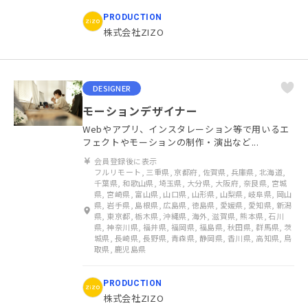
PRODUCTION
株式会社ZIZO
DESIGNER
モーションデザイナー
Webやアプリ、インスタレーション等で用いるエ
フェクトやモーションの制作・演出など...
会員登録後に表示
フルリモート, 三重県, 京都府, 佐賀県, 兵庫県, 北海道,
千葉県, 和歌山県, 埼玉県, 大分県, 大阪府, 奈良県, 宮城
県, 宮崎県, 富山県, 山口県, 山形県, 山梨県, 岐阜県, 岡山
県, 岩手県, 島根県, 広島県, 徳島県, 愛媛県, 愛知県, 新潟
県, 東京都, 栃木県, 沖縄県, 海外, 滋賀県, 熊本県, 石川
県, 神奈川県, 福井県, 福岡県, 福島県, 秋田県, 群馬県, 茨
城県, 長崎県, 長野県, 青森県, 静岡県, 香川県, 高知県, 鳥
取県, 鹿児島県
PRODUCTION
株式会社ZIZO