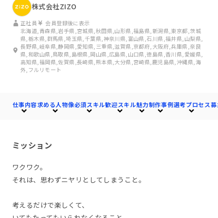
株式会社ZIZO
正社員
会員登録後に表示
北海道,青森県,岩手県,宮城県,秋田県,山形県,福島県,新潟県,東京都,茨城
県,栃木県,群馬県,埼玉県,千葉県,神奈川県,富山県,石川県,福井県,山梨県,
長野県,岐阜県,静岡県,愛知県,三重県,滋賀県,京都府,大阪府,兵庫県,奈良
県,和歌山県,鳥取県,島根県,岡山県,広島県,山口県,徳島県,香川県,愛媛県,
高知県,福岡県,佐賀県,長崎県,熊本県,大分県,宮崎県,鹿児島県,沖縄県,海
外,フルリモート
仕事内容
求める人物像
必須スキル
歓迎スキル
魅力
制作事例
選考プロセス
募
ミッション
ワクワク。
それは、思わずニヤリとしてしまうこと。
考えるだけで楽しくて、
いてもたってもいられなくなること。