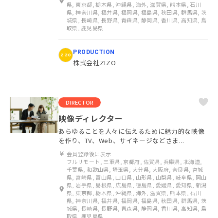
県, 東京都, 栃木県, 沖縄県, 海外, 滋賀県, 熊本県, 石川
県, 神奈川県, 福井県, 福岡県, 福島県, 秋田県, 群馬県, 茨
城県, 長崎県, 長野県, 青森県, 静岡県, 香川県, 高知県, 鳥
取県, 鹿児島県
PRODUCTION
株式会社ZIZO
DIRECTOR
映像ディレクター
あらゆることを人々に伝えるために魅力的な映像
を作り、TV、Web、サイネージなどさま...
会員登録後に表示
フルリモート, 三重県, 京都府, 佐賀県, 兵庫県, 北海道,
千葉県, 和歌山県, 埼玉県, 大分県, 大阪府, 奈良県, 宮城
県, 宮崎県, 富山県, 山口県, 山形県, 山梨県, 岐阜県, 岡山
県, 岩手県, 島根県, 広島県, 徳島県, 愛媛県, 愛知県, 新潟
県, 東京都, 栃木県, 沖縄県, 海外, 滋賀県, 熊本県, 石川
県, 神奈川県, 福井県, 福岡県, 福島県, 秋田県, 群馬県, 茨
城県, 長崎県, 長野県, 青森県, 静岡県, 香川県, 高知県, 鳥
取県, 鹿児島県