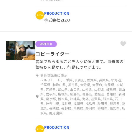
PRODUCTION
株式会社ZIZO
WRITER
コピーライター
言葉であらゆることを人々に伝えます。消費者の
気持ちを動かし、行動につなげます。
会員登録後に表示
フルリモート, 三重県, 京都府, 佐賀県, 兵庫県, 北海道,
千葉県, 和歌山県, 埼玉県, 大分県, 大阪府, 奈良県, 宮城
県, 宮崎県, 富山県, 山口県, 山形県, 山梨県, 岐阜県, 岡山
県, 岩手県, 島根県, 広島県, 徳島県, 愛媛県, 愛知県, 新潟
県, 東京都, 栃木県, 沖縄県, 海外, 滋賀県, 熊本県, 石川
県, 神奈川県, 福井県, 福岡県, 福島県, 秋田県, 群馬県, 茨
城県, 長崎県, 長野県, 青森県, 静岡県, 香川県, 高知県, 鳥
取県, 鹿児島県
PRODUCTION