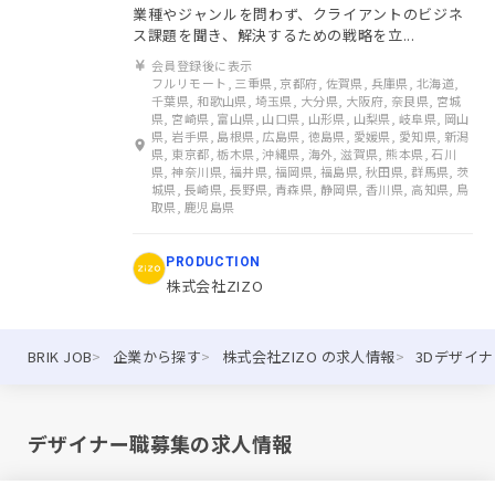
業種やジャンルを問わず、クライアントのビジネ
ス課題を聞き、解決するための戦略を立...
会員登録後に表示
フルリモート, 三重県, 京都府, 佐賀県, 兵庫県, 北海道,
千葉県, 和歌山県, 埼玉県, 大分県, 大阪府, 奈良県, 宮城
県, 宮崎県, 富山県, 山口県, 山形県, 山梨県, 岐阜県, 岡山
県, 岩手県, 島根県, 広島県, 徳島県, 愛媛県, 愛知県, 新潟
県, 東京都, 栃木県, 沖縄県, 海外, 滋賀県, 熊本県, 石川
県, 神奈川県, 福井県, 福岡県, 福島県, 秋田県, 群馬県, 茨
城県, 長崎県, 長野県, 青森県, 静岡県, 香川県, 高知県, 鳥
取県, 鹿児島県
PRODUCTION
株式会社ZIZO
BRIK JOB
企業から探す
株式会社ZIZO の求人情報
3Dデザイ
デザイナー職募集の求人情報