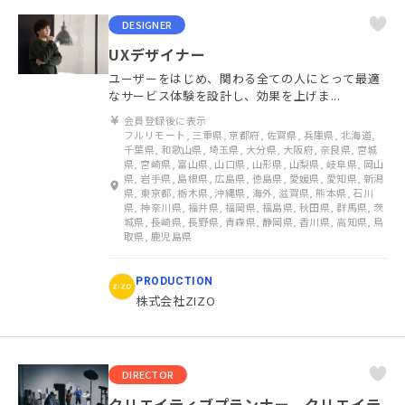
DESIGNER
UXデザイナー
ユーザーをはじめ、関わる全ての人にとって最適
なサービス体験を設計し、効果を上げま...
会員登録後に表示
フルリモート, 三重県, 京都府, 佐賀県, 兵庫県, 北海道,
千葉県, 和歌山県, 埼玉県, 大分県, 大阪府, 奈良県, 宮城
県, 宮崎県, 富山県, 山口県, 山形県, 山梨県, 岐阜県, 岡山
県, 岩手県, 島根県, 広島県, 徳島県, 愛媛県, 愛知県, 新潟
県, 東京都, 栃木県, 沖縄県, 海外, 滋賀県, 熊本県, 石川
県, 神奈川県, 福井県, 福岡県, 福島県, 秋田県, 群馬県, 茨
城県, 長崎県, 長野県, 青森県, 静岡県, 香川県, 高知県, 鳥
取県, 鹿児島県
PRODUCTION
株式会社ZIZO
DIRECTOR
クリエイティブプランナー、クリエイテ