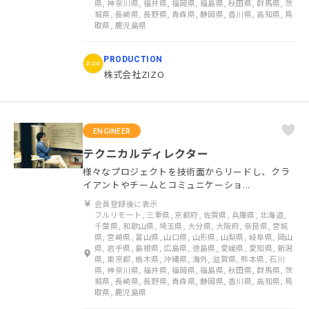
県, 神奈川県, 福井県, 福岡県, 福島県, 秋田県, 群馬県, 茨
城県, 長崎県, 長野県, 青森県, 静岡県, 香川県, 高知県, 鳥
取県, 鹿児島県
PRODUCTION
株式会社ZIZO
ENGINEER
テクニカルディレクター
様々なプロジェクトを技術面からリードし、クラ
イアントやチームとコミュニケーショ...
会員登録後に表示
フルリモート, 三重県, 京都府, 佐賀県, 兵庫県, 北海道,
千葉県, 和歌山県, 埼玉県, 大分県, 大阪府, 奈良県, 宮城
県, 宮崎県, 富山県, 山口県, 山形県, 山梨県, 岐阜県, 岡山
県, 岩手県, 島根県, 広島県, 徳島県, 愛媛県, 愛知県, 新潟
県, 東京都, 栃木県, 沖縄県, 海外, 滋賀県, 熊本県, 石川
県, 神奈川県, 福井県, 福岡県, 福島県, 秋田県, 群馬県, 茨
城県, 長崎県, 長野県, 青森県, 静岡県, 香川県, 高知県, 鳥
取県, 鹿児島県