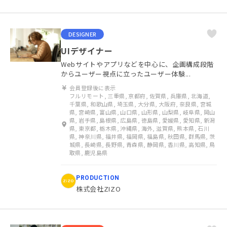
DESIGNER
UIデザイナー
Webサイトやアプリなどを中心に、企画構成段階
からユーザー視点に立ったユーザー体験...
会員登録後に表示
フルリモート, 三重県, 京都府, 佐賀県, 兵庫県, 北海道,
千葉県, 和歌山県, 埼玉県, 大分県, 大阪府, 奈良県, 宮城
県, 宮崎県, 富山県, 山口県, 山形県, 山梨県, 岐阜県, 岡山
県, 岩手県, 島根県, 広島県, 徳島県, 愛媛県, 愛知県, 新潟
県, 東京都, 栃木県, 沖縄県, 海外, 滋賀県, 熊本県, 石川
県, 神奈川県, 福井県, 福岡県, 福島県, 秋田県, 群馬県, 茨
城県, 長崎県, 長野県, 青森県, 静岡県, 香川県, 高知県, 鳥
取県, 鹿児島県
PRODUCTION
株式会社ZIZO