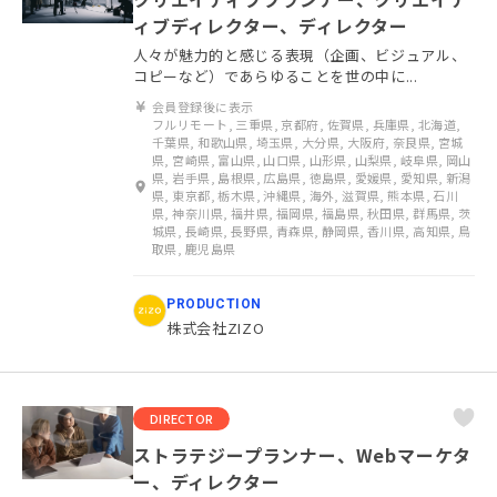
ィブディレクター、ディレクター
人々が魅力的と感じる表現（企画、ビジュアル、
コピーなど）であらゆることを世の中に...
会員登録後に表示
フルリモート, 三重県, 京都府, 佐賀県, 兵庫県, 北海道,
千葉県, 和歌山県, 埼玉県, 大分県, 大阪府, 奈良県, 宮城
県, 宮崎県, 富山県, 山口県, 山形県, 山梨県, 岐阜県, 岡山
県, 岩手県, 島根県, 広島県, 徳島県, 愛媛県, 愛知県, 新潟
県, 東京都, 栃木県, 沖縄県, 海外, 滋賀県, 熊本県, 石川
県, 神奈川県, 福井県, 福岡県, 福島県, 秋田県, 群馬県, 茨
城県, 長崎県, 長野県, 青森県, 静岡県, 香川県, 高知県, 鳥
取県, 鹿児島県
PRODUCTION
株式会社ZIZO
DIRECTOR
ストラテジープランナー、Webマーケタ
ー、ディレクター