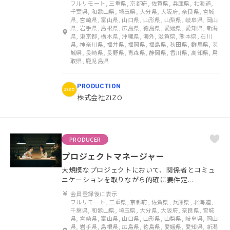
フルリモート, 三重県, 京都府, 佐賀県, 兵庫県, 北海道,
千葉県, 和歌山県, 埼玉県, 大分県, 大阪府, 奈良県, 宮城
県, 宮崎県, 富山県, 山口県, 山形県, 山梨県, 岐阜県, 岡山
県, 岩手県, 島根県, 広島県, 徳島県, 愛媛県, 愛知県, 新潟
県, 東京都, 栃木県, 沖縄県, 海外, 滋賀県, 熊本県, 石川
県, 神奈川県, 福井県, 福岡県, 福島県, 秋田県, 群馬県, 茨
城県, 長崎県, 長野県, 青森県, 静岡県, 香川県, 高知県, 鳥
取県, 鹿児島県
PRODUCTION
株式会社ZIZO
PRODUCER
プロジェクトマネージャー
大規模なプロジェクトにおいて、関係者とコミュ
ニケーションを取りながら的確に要件定...
会員登録後に表示
フルリモート, 三重県, 京都府, 佐賀県, 兵庫県, 北海道,
千葉県, 和歌山県, 埼玉県, 大分県, 大阪府, 奈良県, 宮城
県, 宮崎県, 富山県, 山口県, 山形県, 山梨県, 岐阜県, 岡山
県, 岩手県, 島根県, 広島県, 徳島県, 愛媛県, 愛知県, 新潟