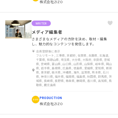
株式会社ZIZO
WRITER
メディア編集者
さまざまなメディアの方針を決め、取材・編集
し、魅力的なコンテンツを発信します。
会員登録後に表示
フルリモート, 三重県, 京都府, 佐賀県, 兵庫県, 北海道,
千葉県, 和歌山県, 埼玉県, 大分県, 大阪府, 奈良県, 宮城
県, 宮崎県, 富山県, 山口県, 山形県, 山梨県, 岐阜県, 岡山
県, 岩手県, 島根県, 広島県, 徳島県, 愛媛県, 愛知県, 新潟
県, 東京都, 栃木県, 沖縄県, 海外, 滋賀県, 熊本県, 石川
県, 神奈川県, 福井県, 福岡県, 福島県, 秋田県, 群馬県, 茨
城県, 長崎県, 長野県, 青森県, 静岡県, 香川県, 高知県, 鳥
取県, 鹿児島県
PRODUCTION
株式会社ZIZO