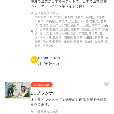
海外の企業が日本マーケットで、日本の企業が海
外マーケットでビジネスをする際に、マ...
会員登録後に表示
フルリモート, 三重県, 京都府, 佐賀県, 兵庫県, 北海道,
千葉県, 和歌山県, 埼玉県, 大分県, 大阪府, 奈良県, 宮城
県, 宮崎県, 富山県, 山口県, 山形県, 山梨県, 岐阜県, 岡山
県, 岩手県, 島根県, 広島県, 徳島県, 愛媛県, 愛知県, 新潟
県, 東京都, 栃木県, 沖縄県, 海外, 滋賀県, 熊本県, 石川
県, 神奈川県, 福井県, 福岡県, 福島県, 秋田県, 群馬県, 茨
城県, 長崎県, 長野県, 青森県, 静岡県, 香川県, 高知県, 鳥
取県, 鹿児島県
PRODUCTION
株式会社ZIZO
DIRECTOR
ECプランナー
オンラインショップで効果的に商品を売る仕組み
を作ります。
会員登録後に表示