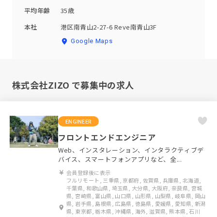
平均年齢
35歳
本社
港区南青山2-27-6 Reve南青山3F
Google Maps
株式会社ZIZO で募集中の求人
ENGINEER
フロントエンドエンジニア
Web、インスタレーション、インタラクティブデ
バイス、スマートフォンアプリなど、全...
会員登録後に表示
フルリモート, 三重県, 京都府, 佐賀県, 兵庫県, 北海道,
千葉県, 和歌山県, 埼玉県, 大分県, 大阪府, 奈良県, 宮城
県, 宮崎県, 富山県, 山口県, 山形県, 山梨県, 岐阜県, 岡山
県, 岩手県, 島根県, 広島県, 徳島県, 愛媛県, 愛知県, 新潟
県, 東京都, 栃木県, 沖縄県, 海外, 滋賀県, 熊本県, 石川