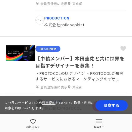
会員登録後に表示
東京都
PRODUCTION
株式会社philosophist
DESIGNER
【中核メンバー】本田圭佑と共に世界を
目指すデザイナーを募集！
・PROTOCOLのUIデザイン ・PROTOCOLが展開
するサービスにおけるマーケティングのデザ...
会員登録後に表示
東京都
IN HOUSE
より良いサービスのため
利用規約
とCookieの取得・利用に
同意する
応募する
株式会社PROTOCOL
同意をお願いいたします。
お気に入り
メニュー