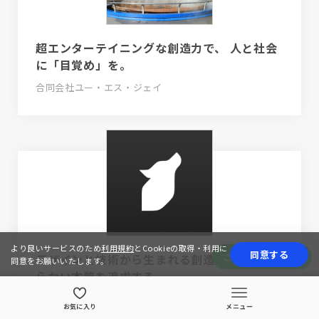
超エンターテイニングな創造力で、 人と社会
に「目覚め」を。
合同会社ユー・エス・ジェイ
より良いサービスのため
利用規約
とCookieの取得・利用に
同意する
この会社の求人情報
デザインと技術から生まれる創造性が、 変わ
同意をお願いいたします。
らない本質を追求する。
フェンリル株式会社
お気に入り
メニュー