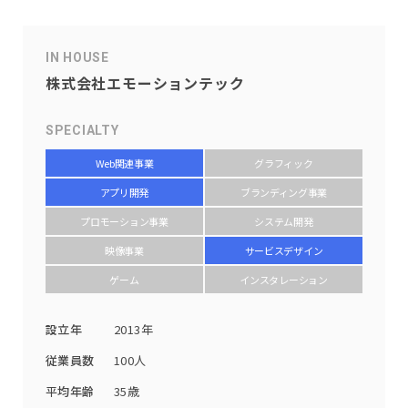
IN HOUSE
株式会社エモーションテック
SPECIALTY
Web関連事業
グラフィック
アプリ開発
ブランディング事業
プロモーション事業
システム開発
映像事業
サービスデザイン
ゲーム
インスタレーション
設立年
2013年
従業員数
100人
平均年齢
35歳