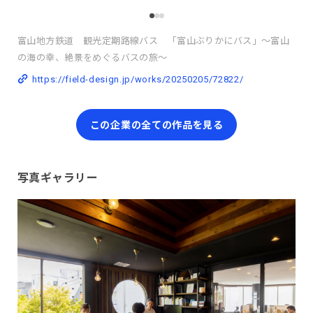
富山地方鉄道 観光定期路線バス 「富山ぶりかにバス」～富山
の海の幸、絶景をめぐるバスの旅～
https://field-design.jp/works/20250205/72822/
この企業の全ての作品を見る
写真ギャラリー