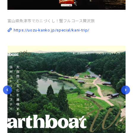
富山県魚津市でカニづくし！蟹フルコース贅沢旅
https://uozu-kanko.jp/special/kani-trip/