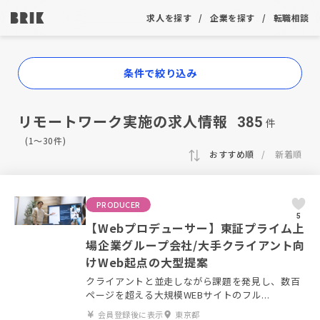
求人を探す
企業を探す
転職相談
条件で絞り込み
リモートワーク実施の求人情報
385
件
(1〜30件)
おすすめ順
新着順
PRODUCER
5
【Webプロデューサー】東証プライム上
場企業グループ会社/大手クライアント向
けWeb起点の大型提案
クライアントと並走しながら課題を発見し、数百
ページを超える大規模WEBサイトのフル...
会員登録後に表示
東京都