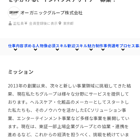
オーガニックグループ株式会社
正社員
会員登録後に表示
東京都
仕事内容
求める人物像
必須スキル
歓迎スキル
魅力
制作事例
選考プロセス
募
ミッション
2013年の創業以来、次々と新しい事業領域に挑戦してきた結
果、現在私たちグループは様々な分野にサービスを提供して
おります。ヘルスケア・化粧品のメーカーとしてスタートし
た私たちも、そのノウハウを活かしたECソリューション事
業、エンターテインメント事業など多様な事業を展開してい
ます。現在は、東証一部上場企業グループとの協業・連携を
進めるなど、これからの経済を担うべく、挑戦を続けていま