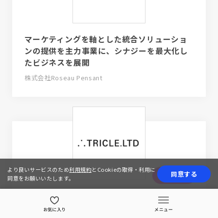
マーケティングを軸とした統合ソリューショ
ンの提供を主力事業に、シナジーを最大化し
たビジネスを展開
株式会社Roseau Pensant
より良いサービスのため
利用規約
とCookieの取得・利用に
同意する
応募する
同意をお願いいたします。
カオスを価値に変え、 世の中と人々の心の中
にドキドキとザワザワをもたらす
お気に入り
メニュー