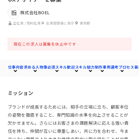
株式会社BOEL
正社員 / 契約社員
会員登録後に表示
東京都
現在この求人は募集を休止中です
仕事内容
求める人物像
必須スキル
歓迎スキル
魅力
制作事例
選考プロセス
募
ミッション
ブランドが成長するためには、相手の立場に立ち、顧客本位
の姿勢を徹底すること、専門知識の水準を向上させることが
欠かせません。さらにはお客さまの課題解決に応える強い責
任を持ち、仲間が互いに尊重しあい、共に力を合わせ、今ま