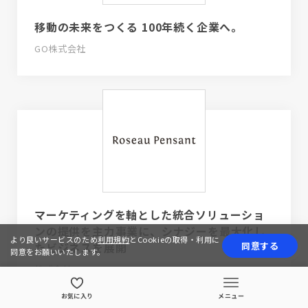
移動の未来をつくる 100年続く企業へ。
GO株式会社
マーケティングを軸とした統合ソリューショ
ンの提供を主力事業に、シナジーを最大化し
より良いサービスのため
利用規約
とCookieの取得・利用に
同意する
たビジネスを展開
同意をお願いいたします。
株式会社Roseau Pensant
お気に入り
メニュー